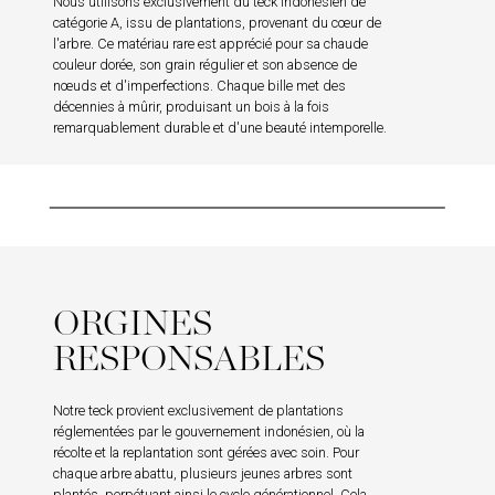
Nous utilisons exclusivement du teck indonésien de
catégorie A, issu de plantations, provenant du cœur de
l'arbre. Ce matériau rare est apprécié pour sa chaude
couleur dorée, son grain régulier et son absence de
nœuds et d'imperfections. Chaque bille met des
décennies à mûrir, produisant un bois à la fois
remarquablement durable et d'une beauté intemporelle.
ORGINES
RESPONSABLES
Notre teck provient exclusivement de plantations
réglementées par le gouvernement indonésien, où la
récolte et la replantation sont gérées avec soin. Pour
chaque arbre abattu, plusieurs jeunes arbres sont
plantés, perpétuant ainsi le cycle générationnel. Cela