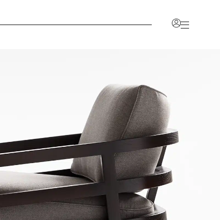
ccount
t sbloccherà una serie di vantaggi, inclusa la
i prezzi dei prodotti, salvare i tuoi preferiti e
icato per tutte le informazioni relative al tuo
AL
UNISCITI AL NOSTRO
PROGRAMMA COMMERCIALE