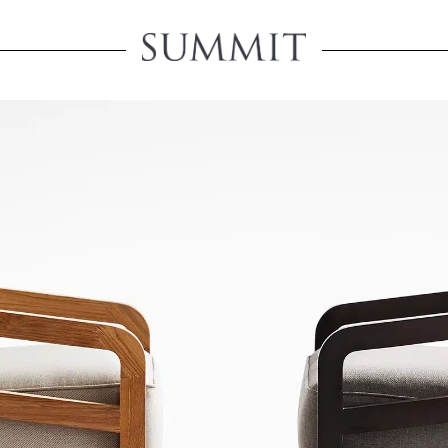
Creare un a
La creazione di un accoun
possibilità di visualizzare 
accedere a uno spazio ded
ORD
account.
PASSWORD
REGISTRA UN CONTO 
DETTAGLIO